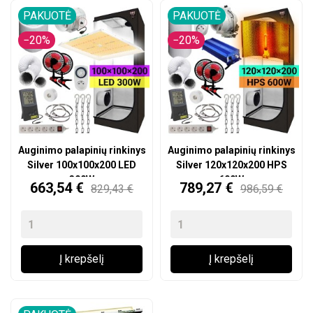
PAKUOTĖ
PAKUOTĖ
−20%
−20%
Auginimo palapinių rinkinys
Auginimo palapinių rinkinys
Silver 100x100x200 LED
Silver 120x120x200 HPS
300W
600W
Kaina
Kaina
663,54 €
789,27 €
829,43 €
986,59 €
Į krepšelį
Į krepšelį