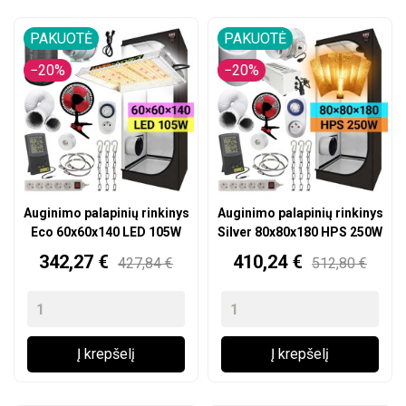
PAKUOTĖ
PAKUOTĖ
−20%
−20%
Auginimo palapinių rinkinys
Auginimo palapinių rinkinys
Eco 60x60x140 LED 105W
Silver 80x80x180 HPS 250W
Kaina
Kaina
342,27 €
410,24 €
427,84 €
512,80 €
Į krepšelį
Į krepšelį