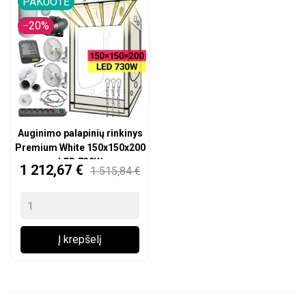
PAKUOTĖ
−20%
Auginimo palapinių rinkinys
Premium White 150x150x200
LED 730W
Kaina
1 212,67 €
1 515,84 €
Į krepšelį